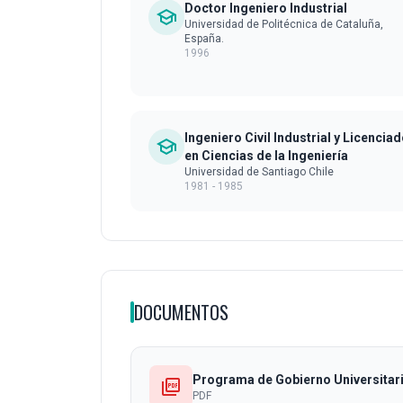
Doctor Ingeniero Industrial
school
Universidad de Politécnica de Cataluña,
España.
1996
Ingeniero Civil Industrial y Licencia
school
en Ciencias de la Ingeniería
Universidad de Santiago Chile
1981 - 1985
DOCUMENTOS
Programa de Gobierno Universitar
picture_as_pdf
PDF