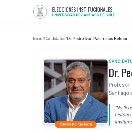
ELECCIONES INSTITUCIONALES
UNIVERSIDAD DE SANTIAGO DE CHILE
Inicio
/
Candidatos
/
Dr. Pedro Iván Palominos Belmar
CANDIDATU
Dr. P
Profesor T
Santiago d
"No lleg
históric
Invitamo
Candidato Rector/a