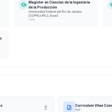
Magíster en Ciencias de la Ingeniería
school
sc
de la Producción
Universidad Federal del Rio de Janeiro
(COPPE/UFRJ), Brasil
1991
do
io
Curriculum Vitae Com
download
description
PDF