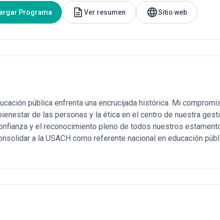
description
language
argar Programa
Ver resumen
Sitio web
cación pública enfrenta una encrucijada histórica. Mi compromis
ienestar de las personas y la ética en el centro de nuestra gesti
confianza y el reconocimiento pleno de todos nuestros estamento
consolidar a la USACH como referente nacional en educación públi