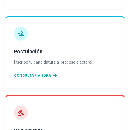
person_add
Postulación
Inscribe tu candidatura al proceso electoral.
arrow_forward
CONSULTAR AHORA
gavel