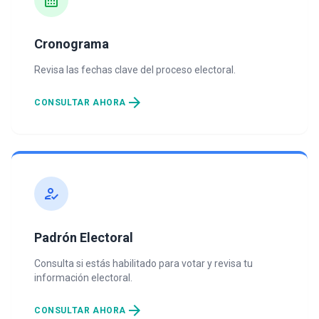
calendar_month
Cronograma
Revisa las fechas clave del proceso electoral.
arrow_forward
CONSULTAR AHORA
how_to_reg
Padrón Electoral
Consulta si estás habilitado para votar y revisa tu
información electoral.
arrow_forward
CONSULTAR AHORA