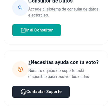
Consultor de Datos
search
Accede al sistema de consulta de datos
electorales.
open_in_new
Ir al Consultor
¿Necesitas ayuda con tu voto?
help_outline
Nuestro equipo de soporte está
disponible para resolver tus dudas.
headset_mic
Contactar Soporte