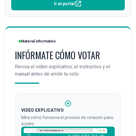
open_in_new
Ir al portal
Material informativo
INFÓRMATE CÓMO VOTAR
Revisa el video explicativo, el instructivo y el
manual antes de emitir tu voto.
play_circle
VIDEO EXPLICATIVO
Mira cómo funciona el proceso de votación paso
a paso.