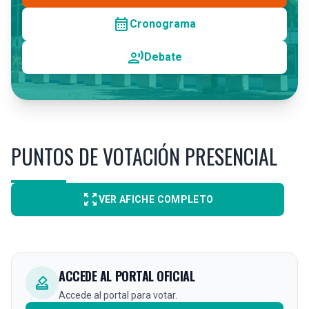
calendar_month
Cronograma
record_voice_over
Debate
PUNTOS DE VOTACIÓN PRESENCIAL
zoom_out_map
VER AFICHE COMPLETO
ACCEDE AL PORTAL OFICIAL
how_to_vote
Accede al portal para votar.