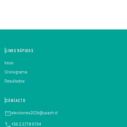
LINKS RÁPIDOS
Inicio
Cronograma
Resultados
CONTACTO
email
elecciones2026@usach.cl
phone
+56 2 2718 0104