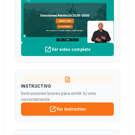
open_in_new
Ver video completo
description
INSTRUCTIVO
Instrucciones breves para emitir tu voto
correctamente.
open_in_new
Ver instructivo