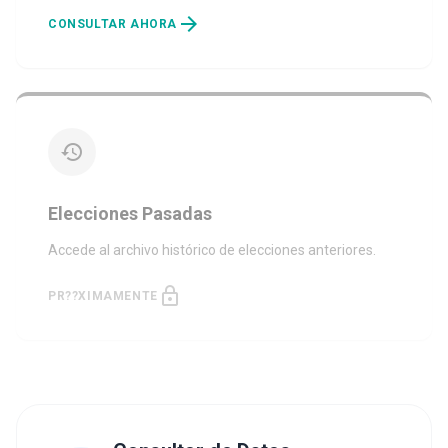
arrow_forward
CONSULTAR AHORA
history
Elecciones Pasadas
Accede al archivo histórico de elecciones anteriores.
lock
PR??XIMAMENTE