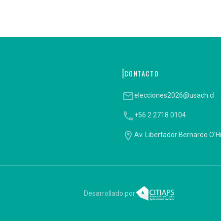
CONTACTO
email
elecciones2026@usach.cl
phone
+56 2 2718 0104
location_on
Av. Libertador Bernardo O'H
Desarrollado por